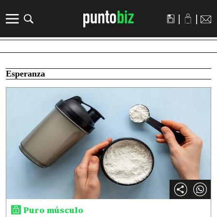
|
|
Esperanza
Puro músculo