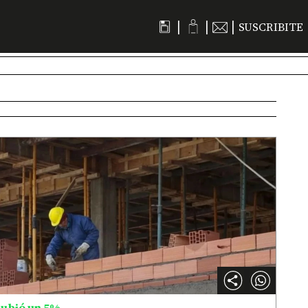
|
|
|
SUSCRIBITE
ubió un 5%