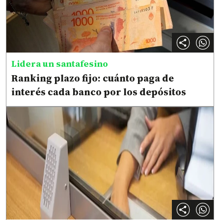
Lidera un santafesino
Ranking plazo fijo: cuánto paga de
interés cada banco por los depósitos