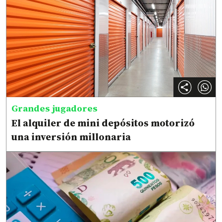
Grandes jugadores
El alquiler de mini depósitos motorizó
una inversión millonaria