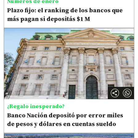
Números de enero
Plazo fijo: el ranking de los bancos que
más pagan si depositás $1 M
¿Regalo inesperado?
Banco Nación depositó por error miles
de pesos y dólares en cuentas sueldo