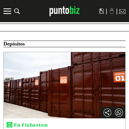
|
|
Depósitos
En Fisherton