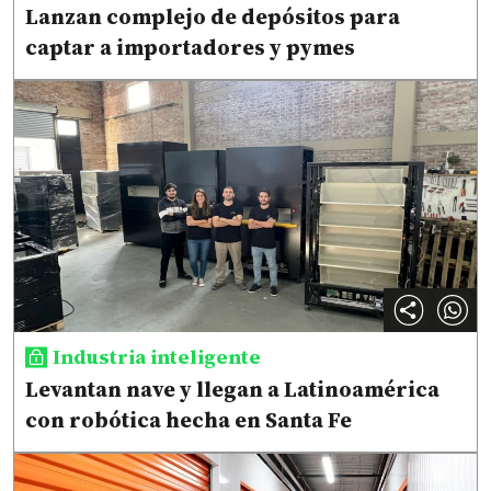
Lanzan complejo de depósitos para
captar a importadores y pymes
Industria inteligente
Levantan nave y llegan a Latinoamérica
con robótica hecha en Santa Fe