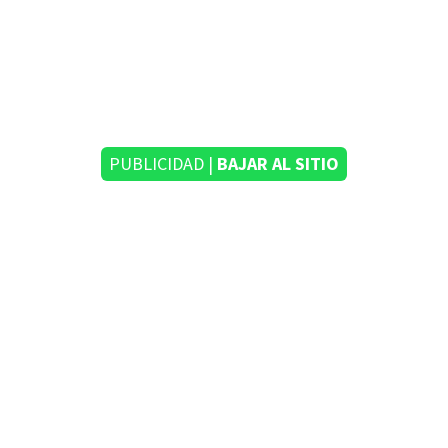
PUBLICIDAD |
BAJAR AL SITIO