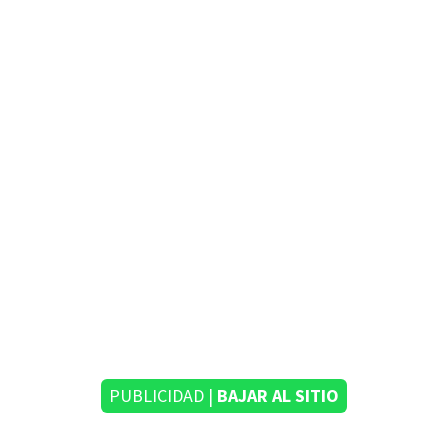
PUBLICIDAD |
BAJAR AL SITIO