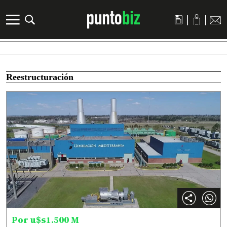
|
|
Reestructuración
Por u$s1.500 M