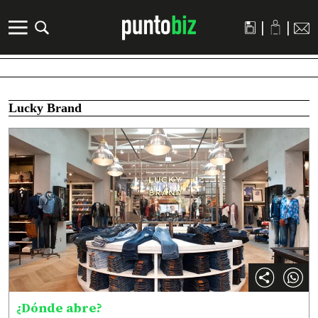
|
|
Lucky Brand
¿Dónde abre?