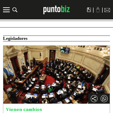
|
|
Legisladores
Vienen cambios