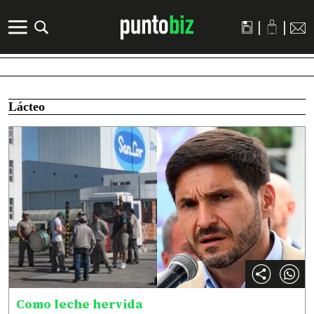
|
|
Lácteo
Como leche hervida