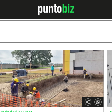
Más de $3.500 M
S