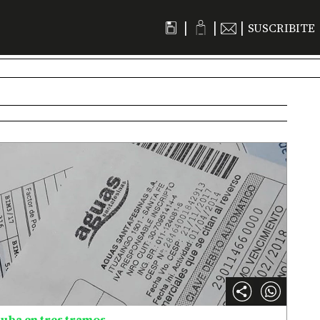
|
|
|
SUSCRIBITE
uba en tres tramos