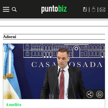
|
|
Adorni
Anefits