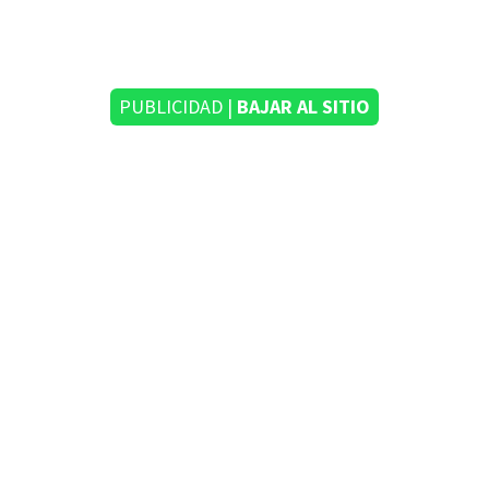
PUBLICIDAD |
BAJAR AL SITIO