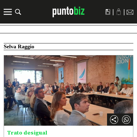
|
|
Selva Raggio
Trato desigual