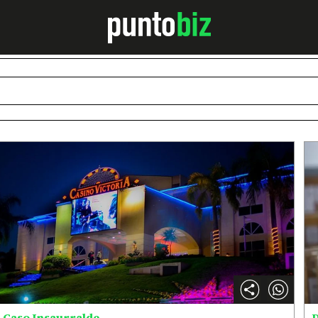
Caso Insaurralde
D