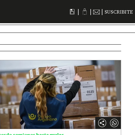
|
|
|
SUSCRIBITE
esde camiones hasta mulas