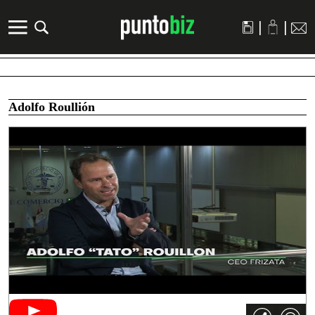
|
|
Adolfo Roullión