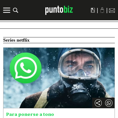
|
|
Series netflix
Para ponerse a tono