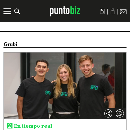
|
|
Grubi
En tiempo real