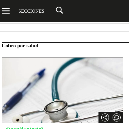
SECCIONES
Cobro por salud
¿De cuál se trata?